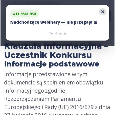
Ask us for an offer, write:
Ask us for an offer, write:
hello@nais.co
hello@nais.co
WEBINARY NAIS
Nadchodzące webinary — nie przegap! 📅
Zarejestruj się
Zarejestruj się
Nie, dziękuję
Klauzula Informacyjna –
Uczestnik Konkursu
Informacje podstawowe
Informacje przedstawione w tym
dokumencie są spełnieniem obowiązku
informacyjnego zgodnie
Rozporządzeniem Parlamentu
Europejskiego i Rady (UE) 2016/679 z dnia