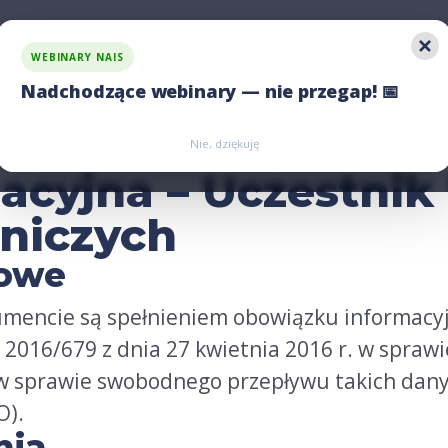
WEBINARY NAIS
ons
ons
Pay Transparency
Pay Transparency
Compare us
Compare us
Xmas Gifts
Xmas Gifts
C
C
Nadchodzące webinary — nie przegap! 📅
Zarejestruj się
Zarejestruj się
Nie, dziękuję
macyjna – Uczestni
niczych
wowe
umencie są spełnieniem obowiązku informac
2016/679 z dnia 27 kwietnia 2016 r. w sprawi
w sprawie swobodnego przepływu takich dany
O).
nia