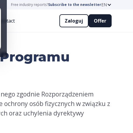
EN
EN
Free industry reports?
Free industry reports?
Subscribe to the newsletter
Subscribe to the newsletter
ontact
ontact
Zaloguj
Zaloguj
Offer
Offer
k Programu
yjnego zgodnie Rozporządzeniem
e ochrony osób fizycznych w związku z
ch oraz uchylenia dyrektywy