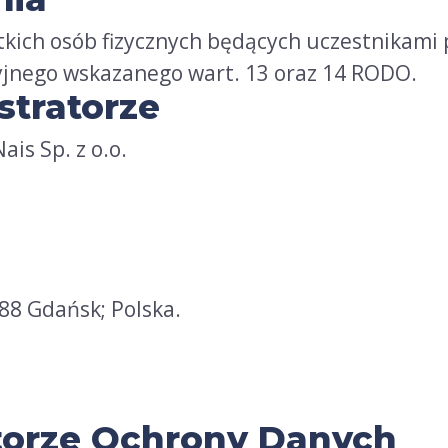
ich osób fizycznych będących uczestnikami 
yjnego wskazanego wart. 13 oraz 14 RODO.
stratorze
is Sp. z o.o.
288 Gdańsk; Polska.
ktorze Ochrony Danych