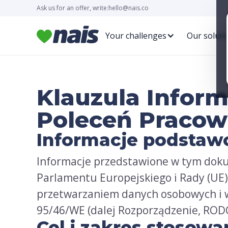
Ask us for an offer, write:
Ask us for an offer, write:
hello@nais.co
hello@nais.co
Your challenges
Your challenges
Our soluti
Our soluti
Klauzula Infor
Poleceń Pracow
Informacje podsta
Informacje przedstawione w tym dok
Parlamentu Europejskiego i Rady (UE) 
przetwarzaniem danych osobowych i 
95/46/WE (dalej Rozporządzenie, ROD
Cel i zakres stosowa