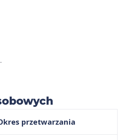
.
osobowych
Okres przetwarzania