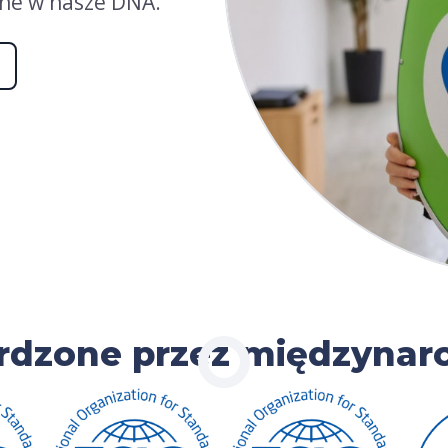
ne w nasze DNA.
erdzone przez międzynar