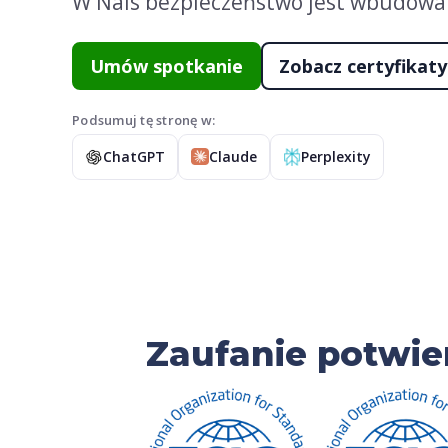
W Nais bezpieczeństwo jest wbudowa
Umów spotkanie
Zobacz certyfikaty
Podsumuj tę stronę w:
ChatGPT
Claude
Perplexity
Zaufanie potwi