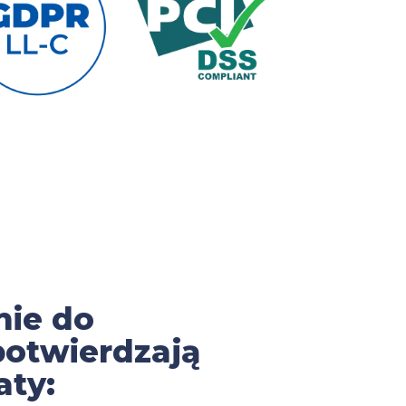
nie do
potwierdzają
aty: