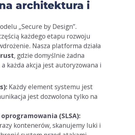
na architektura i
delu „Secure by Design”.
 częścią każdego etapu rozwoju
wdrożenie. Nasza platforma działa
rust
, gdzie domyślnie żadna
 a każda akcja jest autoryzowana i
s):
Każdy element systemu jest
unikacja jest dozwolona tylko na
 oprogramowania (SLSA):
razy kontenerów, skanujemy luki i
chronić system przed atakami.