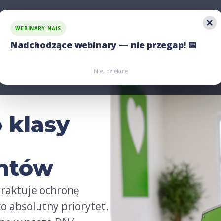
WEBINARY NAIS
 rozwiązania
Jawność wynagrodzeń
Porównaj nas
Nadchodzące webinary — nie przegap! 📅
Zarejestruj się
Zarejestruj się
Nie, dziękuję
 klasy
entów
traktuje ochronę
o absolutny priorytet.