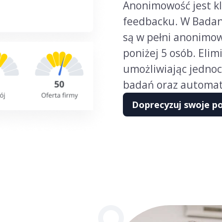
Anonimowość jest k
feedbacku. W Badan
są w pełni anonimow
poniżej 5 osób. Eli
umożliwiając jedno
badań oraz automaty
Doprecyzuj swoje p