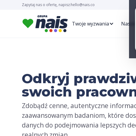
Zapytaj nas o ofertę, napisz:
hello@nais.co
Twoje wyzwania
Nasze
Odkryj prawdzi
swoich pracow
Zdobądź cenne, autentyczne informac
zaawansowanym badaniom, które dost
danych do podejmowania lepszych dec
realnych zmian.