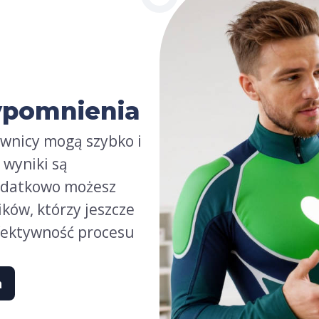
zypomnienia
ownicy mogą szybko i
 wyniki są
odatkowo możesz
ków, którzy jeszcze
efektywność procesu
h