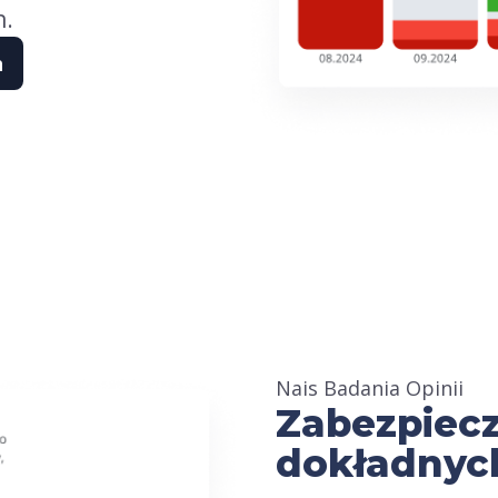
h.
h
Nais Badania Opinii
Zabezpiecz
dokładnyc