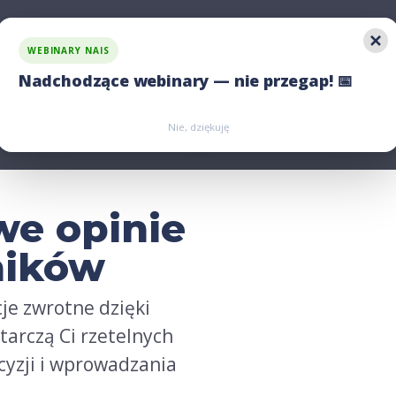
WEBINARY NAIS
 rozwiązania
Jawność wynagrodzeń
Porównaj nas
Nadchodzące webinary — nie przegap! 📅
Zarejestruj się
Zarejestruj się
Nie, dziękuję
we opinie
ników
je zwrotne dzięki
arczą Ci rzetelnych
yzji i wprowadzania