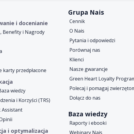
Grupa Nais
Cennik
anie i docenianie
O Nais
, Benefity i Nagrody
Pytania i odpowiedzi
Porównaj nas
a
Klienci
Nasze gwarancje
e karty przedpłacone
Green Heart Loyalty Progra
kacja
Polecaj i pomagaj zwierzęto
Baza wiedzy
Dołącz do nas
zenia i Korzyści (TRS)
 Assistant
Baza wiedzy
Opinii
Raporty i ebooki
ja i optymalizacja
Webinary Nais