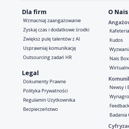
Dla firm
O Nais
Wzmacniaj zaangażowanie
Angażow
Zyskaj czas i dodatkowe środki
Kafeteria
Zwiększ pulę talentów z AI
Kudos
Usprawniaj komunikację
Wyzwani
Outsourcing zadań HR
Nais Box
Wirtualn
Legal
Komuni
Dokumenty Prawne
Newsy i 
Polityka Prywatności
Wynagrod
Regulamin Użytkownika
Feedback
Bezpieczeństwo
Badania 
Cyfryzac