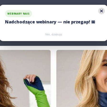
WEBINARY NAIS
 rozwiązania
Jawność wynagrodzeń
Porównaj nas
Nadchodzące webinary — nie przegap! 📅
Zarejestruj się
Zarejestruj się
Nie, dziękuję