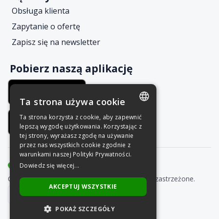
Obsługa klienta
Zapytanie o ofertę
Zapisz się na newsletter
Pobierz naszą aplikację
Ta strona używa cookie
Ta strona korzysta z cookie, aby zapewnić
POLISH
lepszą wygodę użytkowania. Korzystając z
tej strony, wyrażasz zgodę na używanie
ENGLISH
przez nas wszystkich cookie zgodnie z
warunkami naszej Polityki Prywatności.
Dowiedz się więcej...
Copyright © Grupa Nais 2025. Wszelkie prawa zastrzeżone.
AKCEPTUJ WSZYSTKIE
POKAŻ SZCZEGÓŁY