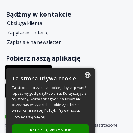
Bądźmy w kontakcie
Obsługa klienta
Zapytanie o ofertę
Zapisz się na newsletter
Pobierz naszą aplikację
Ta strona używa cookie
Ta strona korzysta z cookie, aby zapewnić
POLISH
lepszą wygodę użytkowania. Korzystając z
tej strony, wyrażasz zgodę na używanie
ENGLISH
przez nas wszystkich cookie zgodnie z
warunkami naszej Polityki Prywatności.
Dowiedz się więcej...
Copyright © Grupa Nais 2025. Wszelkie prawa zastrzeżone.
AKCEPTUJ WSZYSTKIE