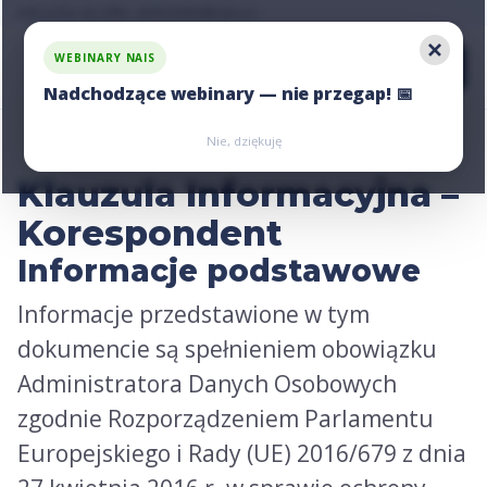
Ask us for an offer, write:
hello@nais.co
WEBINARY NAIS
Nadchodzące webinary — nie przegap! 📅
Zarejestruj się
Zarejestruj się
Nie, dziękuję
Klauzula Informacyjna –
Korespondent
Informacje podstawowe
Informacje przedstawione w tym
dokumencie są spełnieniem obowiązku
Administratora Danych Osobowych
zgodnie Rozporządzeniem Parlamentu
Europejskiego i Rady (UE) 2016/679 z dnia