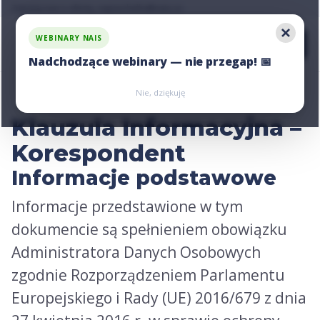
Zapytaj nas o ofertę, napisz:
hello@nais.co
WEBINARY NAIS
Nadchodzące webinary — nie przegap! 📅
Zarejestruj się
Zarejestruj się
Nie, dziękuję
Klauzula Informacyjna –
Korespondent
Informacje podstawowe
Informacje przedstawione w tym
dokumencie są spełnieniem obowiązku
Administratora Danych Osobowych
zgodnie Rozporządzeniem Parlamentu
Europejskiego i Rady (UE) 2016/679 z dnia