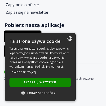
Zapytanie o ofertę
Zapisz się na newsletter
Pobierz naszą aplikację
Ta strona używa cookie
Ta strona korzysta z cookie, aby zapewnić
POLISH
lepszą wygodę użytkowania. Korzystając z
tej strony, wyrażasz zgodę na używanie
ENGLISH
przez nas wszystkich cookie zgodnie z
warunkami naszej Polityki Prywatności.
Dowiedz się więcej...
Copyright © Grupa Nais 2025. Wszelkie prawa zastrzeżone.
AKCEPTUJ WSZYSTKIE
POKAŻ SZCZEGÓŁY