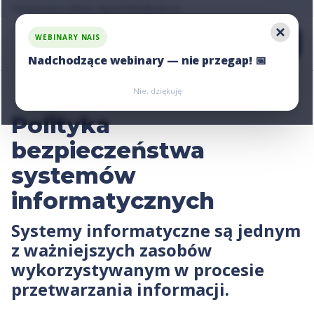
Zapytaj nas o ofertę, napisz:
hello@nais.co
WEBINARY NAIS
Nadchodzące webinary — nie przegap! 📅
Zarejestruj się
Zarejestruj się
Nie, dziękuję
Polityka
bezpieczeństwa
systemów
informatycznych
Systemy informatyczne są jednym
z ważniejszych zasobów
wykorzystywanym w procesie
przetwarzania informacji.