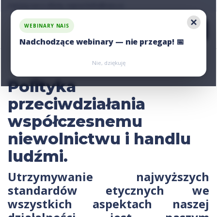
Zapytaj nas o ofertę, napisz:
hello@nais.co
WEBINARY NAIS
Nadchodzące webinary — nie przegap! 📅
Zarejestruj się
Zarejestruj się
Nie, dziękuję
Polityka
przeciwdziałania
współczesnemu
niewolnictwu i handlu
ludźmi.
Utrzymywanie najwyższych
standardów etycznych we
wszystkich aspektach naszej