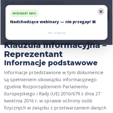
Zapytaj nas o ofertę, napisz:
hello@nais.co
WEBINARY NAIS
Nadchodzące webinary — nie przegap! 📅
Zarejestruj się
Zarejestruj się
Nie, dziękuję
Klauzula Informacyjna –
Reprezentant
Informacje podstawowe
Informacje przedstawione w tym dokumencie
są spełnieniem obowiązku informacyjnego
zgodnie Rozporządzeniem Parlamentu
Europejskiego i Rady (UE) 2016/679 z dnia 27
kwietnia 2016 r. w sprawie ochrony osób
fizycznych w związku z przetwarzaniem danych