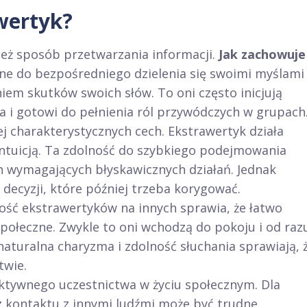
wertyk?
nież sposób przetwarzania informacji.
Jak zachowuje
ne do bezpośredniego dzielenia się swoimi myślami 
iem skutków swoich słów. To oni często inicjują
 i gotowi do pełnienia ról przywódczych w grupach
ej charakterystycznych cech. Ekstrawertyk działa
intuicją. Ta zdolność do szybkiego podejmowania
ch wymagających błyskawicznych działań. Jednak
ecyzji, które później trzeba korygować.
ść ekstrawertyków na innych sprawia, że łatwo
społeczne. Zwykle to oni wchodzą do pokoju i od raz
aturalna charyzma i zdolność słuchania sprawiają, 
twie.
ktywnego uczestnictwa w życiu społecznym. Dla
 kontaktu z innymi ludźmi może być trudne.