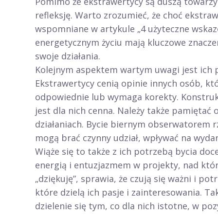
Pomimo że ekstrawertycy są duszą towarz
refleksję. Warto zrozumieć, że choć ekstrawe
wspomniane w artykule „4 użyteczne wskazó
energetycznym życiu mają kluczowe znaczen
swoje działania.
Kolejnym aspektem wartym uwagi jest ich 
Ekstrawertycy cenią opinie innych osób, kt
odpowiednie lub wymaga korekty. Konstruk
jest dla nich cenna. Należy także pamiętać
działaniach. Bycie biernym obserwatorem rz
mogą brać czynny udział, wpływać na wydarz
Wiąże się to także z ich potrzebą bycia doc
energią i entuzjazmem w projekty, nad któ
„dziękuję”, sprawia, że czują się ważni i pot
które dzielą ich pasje i zainteresowania. Ta
dzielenie się tym, co dla nich istotne, w 