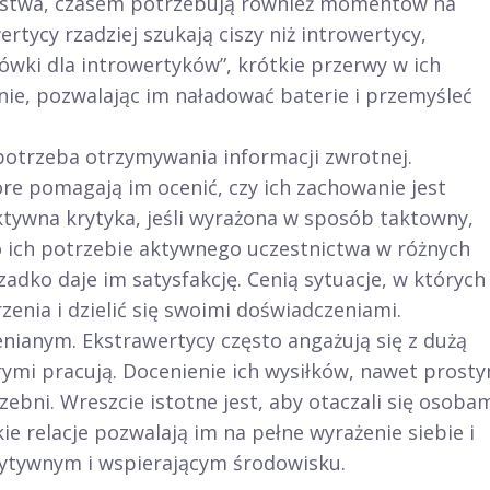
ystwa, czasem potrzebują również momentów na
rtycy rzadziej szukają ciszy niż introwertycy,
wki dla introwertyków”, krótkie przerwy w ich
ie, pozwalając im naładować baterie i przemyśleć
potrzeba otrzymywania informacji zwrotnej.
óre pomagają im ocenić, czy ich zachowanie jest
tywna krytyka, jeśli wyrażona w sposób taktowny,
 o ich potrzebie aktywnego uczestnictwa w różnych
adko daje im satysfakcję. Cenią sytuacje, w których
enia i dzielić się swoimi doświadczeniami.
enianym. Ekstrawertycy często angażują się z dużą
rymi pracują. Docenienie ich wysiłków, nawet prost
rzebni. Wreszcie istotne jest, aby otaczali się osobam
kie relacje pozwalają im na pełne wyrażenie siebie i
pozytywnym i wspierającym środowisku.