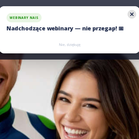
WEBINARY NAIS
 rozwiązania
Jawność wynagrodzeń
Porównaj nas
Nadchodzące webinary — nie przegap! 📅
Zarejestruj się
Zarejestruj się
Nie, dziękuję