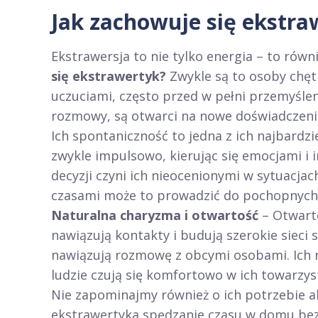
Jak zachowuje się ekstra
Ekstrawersja to nie tylko energia – to rów
się ekstrawertyk?
Zwykle są to osoby chęt
uczuciami, często przed w pełni przemyślen
rozmowy, są otwarci na nowe doświadczenia
Ich spontaniczność to jedna z ich najbardzi
zwykle impulsowo, kierując się emocjami i 
decyzji czyni ich nieocenionymi w sytuacja
czasami może to prowadzić do pochopnych d
Naturalna charyzma i otwartość
– Otwarto
nawiązują kontakty i budują szerokie sieci 
nawiązują rozmowę z obcymi osobami. Ich n
ludzie czują się komfortowo w ich towarzys
Nie zapominajmy również o ich potrzebie a
ekstrawertyka spędzanie czasu w domu bez