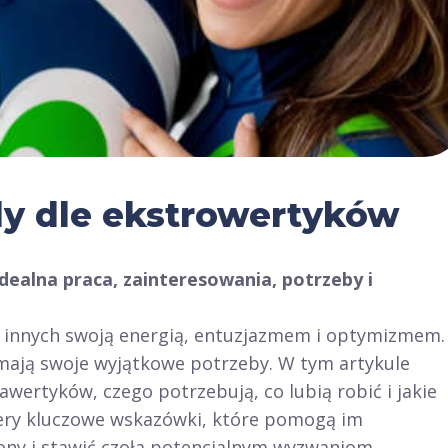
dy dle ekstrowertyków
dealna praca, zainteresowania, potrzeby i
c innych swoją energią, entuzjazmem i optymizmem.
mają swoje wyjątkowe potrzeby. W tym artykule
wertyków, czego potrzebują, co lubią robić i jakie
ery kluczowe wskazówki, które pomogą im
ny i stawić czoła potencjalnym wyzwaniom.