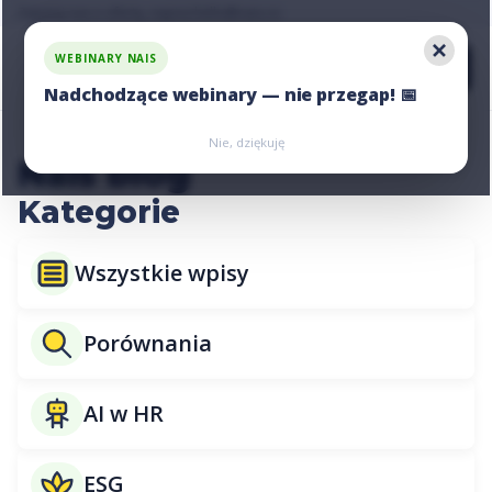
Zapytaj nas o ofertę, napisz:
hello@nais.co
WEBINARY NAIS
Nadchodzące webinary — nie przegap! 📅
Zarejestruj się
Zarejestruj się
Nie, dziękuję
Nais blog
Kategorie
Wszystkie wpisy
Porównania
AI w HR
ESG