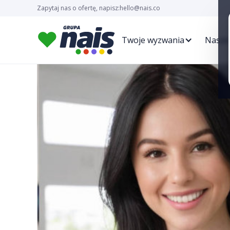
Zapytaj nas o ofertę, napisz:
hello@nais.co
Twoje wyzwania
Nasze