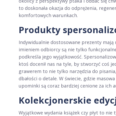
okolicy z perspektywy ptaka i oddać się c
to doskonała okazja do odprężenia, regener
komfortowych warunkach.
Produkty spersonali
Indywidualnie dostosowane prezenty mają n
imieniem odbiorcy są nie tylko funkcjonalne
podkreśla jego wyjątkowość. Spersonalizo
ktoś docenił nas na tyle, by stworzyć coś j
grawerem to nie tylko narzędzia do pisania
dbałości o detale. W świecie, gdzie masow
upominki są coraz bardziej cenione za ich a
Kolekcjonerskie edycj
Wyjątkowe wydania książek czy płyt to nie 