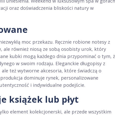
hwili uniesienia. Weekend w luksusowym spa w górac
acji oraz doświadczenia bliskości natury w
zowane
iezwykłą moc przekazu. Ręcznie robione notesy z
, ale również niosą ze sobą osobisty urok, który
wane kubki mogą każdego dnia przypominać o tym, 
edynego w swoim rodzaju. Eleganckie długopisy z
, ale też wytworne akcesoria, które świadczą o
a produkcja dominuje rynek, personalizowane
utentyczność i indywidualne podejście.
e książek lub płyt
tylko element kolekcjonerski, ale przede wszystkim