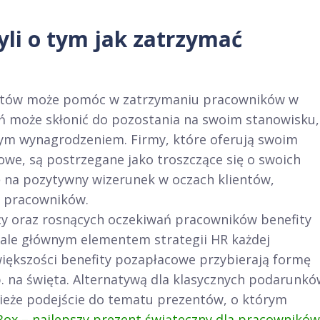
yli o tym jak zatrzymać
fitów może pomóc w zatrzymaniu pracowników w
eń może skłonić do pozostania na swoim stanowisku,
szym wynagrodzeniem. Firmy, które oferują swoim
we, są postrzegane jako troszczące się o swoich
ę na pozytywny wizerunek w oczach klientów,
h pracowników.
y oraz rosnących oczekiwań pracowników benefity
, ale głównym elementem strategii HR każdej
iększości benefity pozapłacowe przybierają formę
na święta. Alternatywą dla klasycznych podarunkó
ieże podejście do tematu prezentów, o którym
Box – najlepszy prezent świąteczny dla pracowników