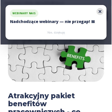
Zapytaj nas o ofertę, napisz:
hello@nais.co
WEBINARY NAIS
Nadchodzące webinary — nie przegap! 📅
Zarejestruj się
Zarejestruj się
Nie, dziękuję
Atrakcyjny pakiet
benefitów
pracowniczych - co