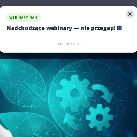
WEBINARY NAIS
 rozwiązania
Jawność wynagrodzeń
Porównaj nas
Nadchodzące webinary — nie przegap! 📅
Zarejestruj się
Zarejestruj się
Nie, dziękuję