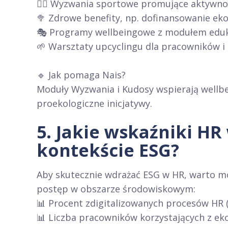
🏃‍♂️ Wyzwania sportowe promujące aktywnoś
🥦 Zdrowe benefity, np. dofinansowanie eko
🎭 Programy wellbeingowe z modułem eduka
🌱 Warsztaty upcyclingu dla pracowników i 
🔹 Jak pomaga Nais?
Moduły Wyzwania i Kudosy wspierają wellb
proekologiczne inicjatywy.
5. Jakie wskaźniki H
kontekście ESG?
Aby skutecznie wdrażać ESG w HR, warto m
postęp w obszarze środowiskowym:
📊 Procent zdigitalizowanych procesów HR 
📊 Liczba pracowników korzystających z ek