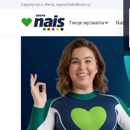
Zapytaj nas o ofertę, napisz:
hello@nais.co
Twoje wyzwania
Nasze