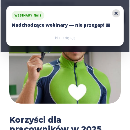
Zapytaj nas o ofertę, napisz:
hello@nais.co
WEBINARY NAIS
Nadchodzące webinary — nie przegap! 📅
Zarejestruj się
Zarejestruj się
Nie, dziękuję
Korzyści dla
pracowników w 2025