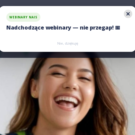
WEBINARY NAIS
 rozwiązania
Jawność wynagrodzeń
Porównaj nas
Nadchodzące webinary — nie przegap! 📅
Zarejestruj się
Zarejestruj się
Nie, dziękuję