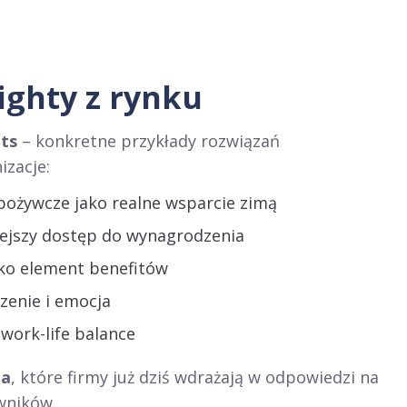
sighty z rynku
hts
– konkretne przykłady rozwiązań
zacje:
spożywcze jako realne wsparcie zimą
iejszy dostęp do wynagrodzenia
ako element benefitów
zenie i emocja
 work-life balance
ia
, które firmy już dziś wdrażają w odpowiedzi na
wników.