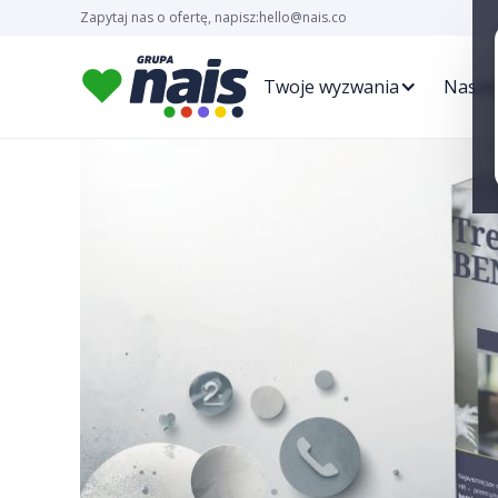
Zapytaj nas o ofertę, napisz:
hello@nais.co
Twoje wyzwania
Nasze