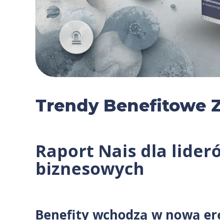
Trendy Benefitowe 
Raport Nais dla lide
biznesowych
Benefity wchodzą w nową erę.