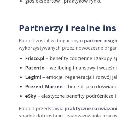
głos ekspertów i praktyków rynku
Partnerzy i realne in
Raport został wzbogacony o
partner insig
wykorzystywanych przez nowoczesne organi
Frisco.pl
– benefity codzienne i zakupy 
Patento
– wellbeing finansowy i wcześn
Legimi
– emocje, regeneracja i rozwój j
Prezent Marzeń
– benefit jako doświadc
eSky
– elastyczne benefity podróżnicze i
Raport przedstawia
praktyczne rozwiązan
spadek dobrostanu i zaangażowania praco