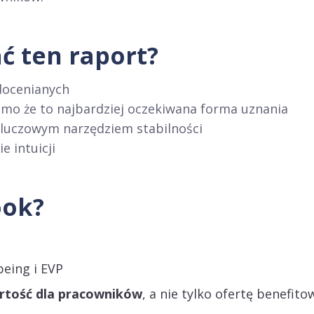
ć ten raport?
docenianych
mo że to najbardziej oczekiwana forma uznania
 kluczowym narzędziem stabilności
 intuicji
ook?
being i EVP
rtość dla pracowników
, a nie tylko ofertę benefito