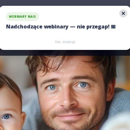
WEBINARY NAIS
 rozwiązania
Jawność wynagrodzeń
Porównaj nas
Nadchodzące webinary — nie przegap! 📅
Zarejestruj się
Zarejestruj się
Nie, dziękuję