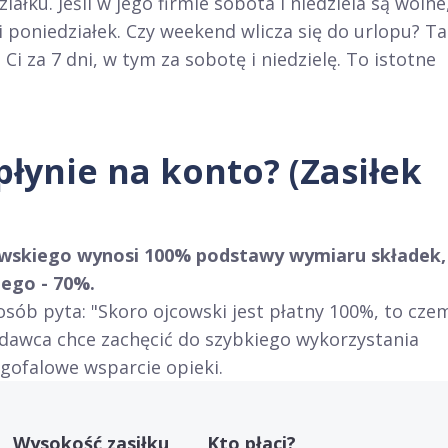
ałku. Jeśli w jego firmie sobota i niedziela są wolne
 poniedziałek. Czy weekend wlicza się do urlopu? Ta
Ci za 7 dni, w tym za sobotę i niedzielę. To istotne
płynie na konto? (Zasiłek
cowskiego wynosi 100% podstawy wymiaru składek,
iego - 70%.
 osób pyta: "Skoro ojcowski jest płatny 100%, to cze
wodawca chce zachęcić do szybkiego wykorzystania
ługofalowe wsparcie opieki.
Wysokość zasiłku
Kto płaci?