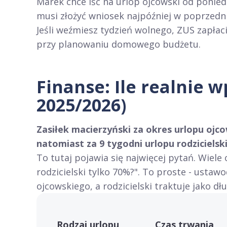
Marek chce iść na urlop ojcowski od poniedzi
musi złożyć wniosek najpóźniej w poprzedni
Jeśli weźmiesz tydzień wolnego, ZUS zapłaci 
przy planowaniu domowego budżetu.
Finanse: Ile realnie w
2025/2026)
Zasiłek macierzyński za okres urlopu oj
natomiast za 9 tygodni urlopu rodzicielsk
To tutaj pojawia się najwięcej pytań. Wiele
rodzicielski tylko 70%?". To proste - usta
ojcowskiego, a rodzicielski traktuje jako d
Rodzaj urlopu
Czas trwania