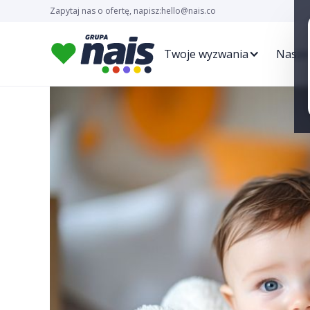
Zapytaj nas o ofertę, napisz:
hello@nais.co
Twoje wyzwania
Nasze