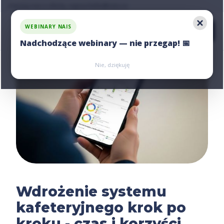
Zapytaj nas o ofertę, napisz:
hello@nais.co
WEBINARY NAIS
Nadchodzące webinary — nie przegap! 📅
Zarejestruj się
Zarejestruj się
Nie, dziękuję
Wdrożenie systemu
kafeteryjnego krok po
kroku - czas i korzyści