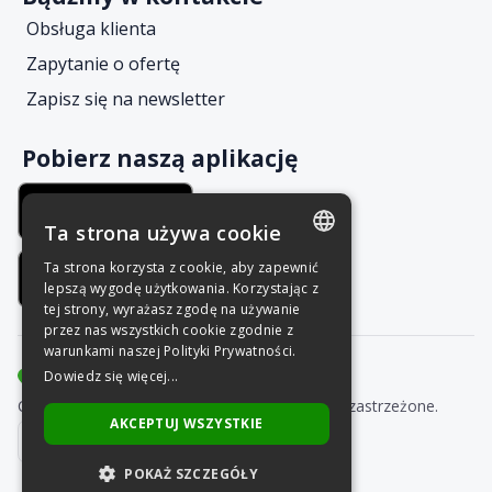
Obsługa klienta
Zapytanie o ofertę
Zapisz się na newsletter
Pobierz naszą aplikację
Ta strona używa cookie
Ta strona korzysta z cookie, aby zapewnić
POLISH
lepszą wygodę użytkowania. Korzystając z
tej strony, wyrażasz zgodę na używanie
ENGLISH
przez nas wszystkich cookie zgodnie z
warunkami naszej Polityki Prywatności.
Dowiedz się więcej...
Copyright © Grupa Nais 2025. Wszelkie prawa zastrzeżone.
AKCEPTUJ WSZYSTKIE
POKAŻ SZCZEGÓŁY