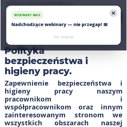
Zapytaj nas o ofertę, napisz:
Zapytaj nas o ofertę, napisz:
hello@nais.co
hello@nais.co
WEBINARY NAIS
Nadchodzące webinary — nie przegap! 📅
Zarejestruj się
Zarejestruj się
Nie, dziękuję
Polityka
bezpieczeństwa i
higieny pracy.
Zapewnienie bezpieczeństwa i
higieny pracy naszym
pracownikom i
współpracownikom oraz innym
zainteresowanym stronom we
wszystkich obszarach naszej