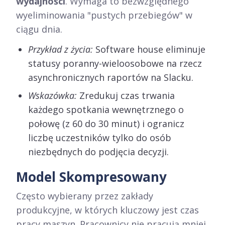
wydajności
. Wymaga to bezwzględnego
wyeliminowania "pustych przebiegów" w
ciągu dnia.
Przykład z życia:
Software house eliminuje
statusy poranny-wieloosobowe na rzecz
asynchronicznych raportów na Slacku.
Wskazówka:
Zredukuj czas trwania
każdego spotkania wewnętrznego o
połowę (z 60 do 30 minut) i ogranicz
liczbę uczestników tylko do osób
niezbędnych do podjęcia decyzji.
Model Skompresowany
Często wybierany przez zakłady
produkcyjne, w których kluczowy jest czas
pracy maszyn. Pracownicy nie pracują mniej