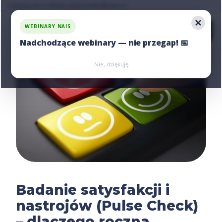
Zapytaj nas o ofertę, napisz:
hello@nais.co
WEBINARY NAIS
Nadchodzące webinary — nie przegap! 📅
Zarejestruj się
Zarejestruj się
Nie, dziękuję
Badanie satysfakcji i
nastrojów (Pulse Check)
– dlaczego roczna