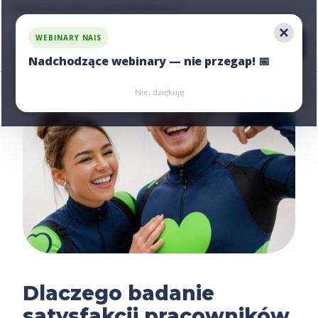
Zapytaj nas o ofertę, napisz:
hello@nais.co
WEBINARY NAIS
Nadchodzące webinary — nie przegap! 📅
Zarejestruj się
Zarejestruj się
Nie, dziękuję
Dlaczego badanie
satysfakcji pracowników