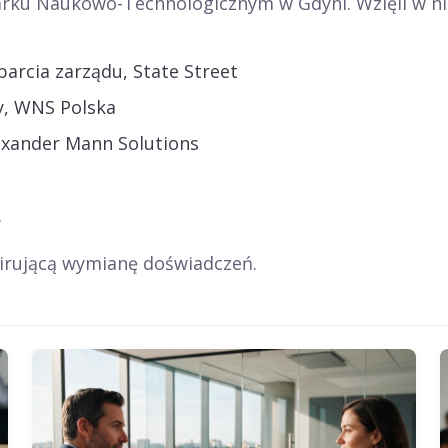
Parku Naukowo-Technologicznym w Gdyni. Wzięli w n
parcia zarządu, State Street
y, WNS Polska
lexander Mann Solutions
.
irującą wymianę doświadczeń.