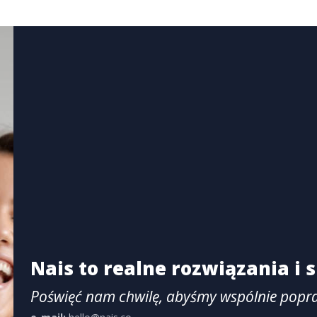
Nais to realne rozwiązania i
Poświęć nam chwilę, abyśmy wspólnie popr