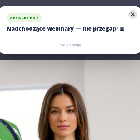
WEBINARY NAIS
 rozwiązania
Jawność wynagrodzeń
Porównaj nas
Nadchodzące webinary — nie przegap! 📅
Zarejestruj się
Zarejestruj się
Nie, dziękuję