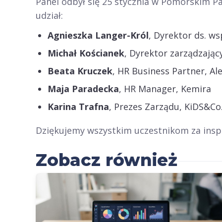
Panel odbył się 25 stycznia w Pomorskim 
udział:
Agnieszka Langer-Król
, Dyrektor ds. ws
Michał Kościanek
, Dyrektor zarządzając
Beata Kruczek
, HR Business Partner, A
Maja Paradecka
, HR Manager, Kemira
Karina Trafna
, Prezes Zarządu, KiDS&Co
Dziękujemy wszystkim uczestnikom za insp
Zobacz również