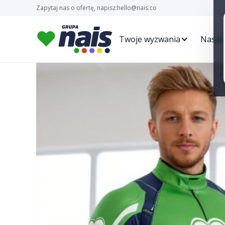
Zapytaj nas o ofertę, napisz:
hello@nais.co
Twoje wyzwania
Nasze