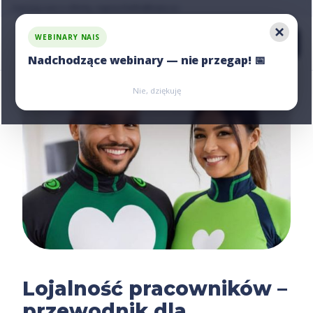
Zapytaj nas o ofertę, napisz:
hello@nais.co
WEBINARY NAIS
Nadchodzące webinary — nie przegap! 📅
Zarejestruj się
Zarejestruj się
Nie, dziękuję
Lojalność pracowników –
przewodnik dla