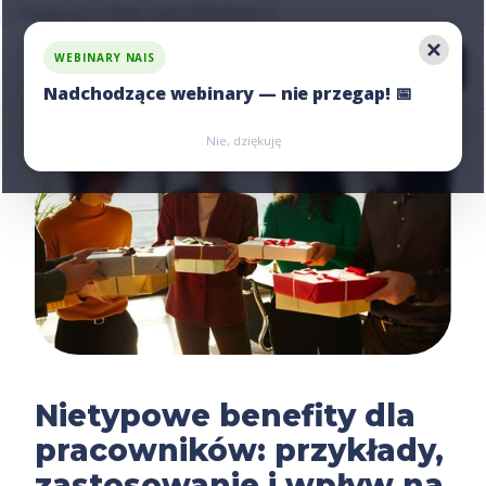
Zapytaj nas o ofertę, napisz:
hello@nais.co
WEBINARY NAIS
Nadchodzące webinary — nie przegap! 📅
Zarejestruj się
Zarejestruj się
Nie, dziękuję
Nietypowe benefity dla
pracowników: przykłady,
zastosowanie i wpływ na