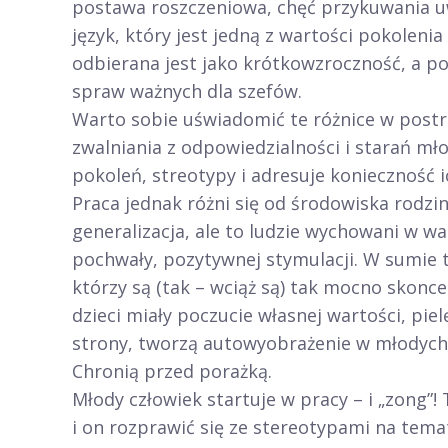
postawa roszczeniowa, chęć przykuwania uw
język, który jest jedną z wartości pokoleni
odbierana jest jako krótkowzroczność, a p
spraw ważnych dla szefów.
Warto sobie uświadomić te różnice w postrz
zwalniania z odpowiedzialności i starań m
pokoleń, streotypy i adresuje konieczność 
Praca jednak różni się od środowiska rodzi
generalizacja, ale to ludzie wychowani w w
pochwały, pozytywnej stymulacji. W sumie t
którzy są (tak – wciąż są) tak mocno skonce
dzieci miały poczucie własnej wartości, pie
strony, tworzą autowyobrażenie w młodych
Chronią przed porażką.
Młody człowiek startuje w pracy – i „zong”! 
i on rozprawić się ze stereotypami na tema