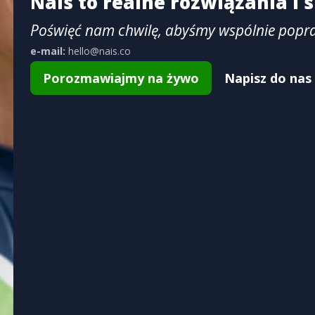
Nais to realne rozwiązania i
Poświęć nam chwilę, abyśmy wspólnie popr
e-mail:
hello@nais.co
Porozmawiajmy na żywo
Napisz do nas