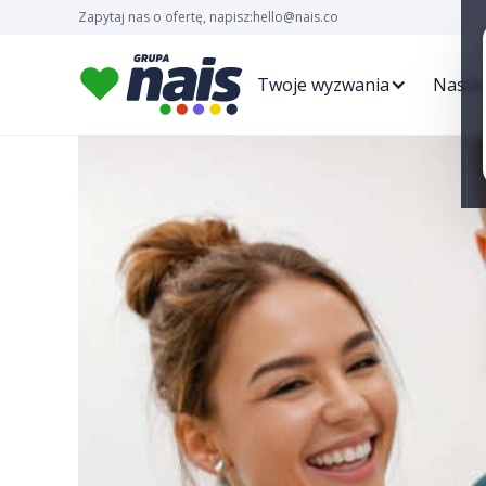
Zapytaj nas o ofertę, napisz:
hello@nais.co
Twoje wyzwania
Nasze