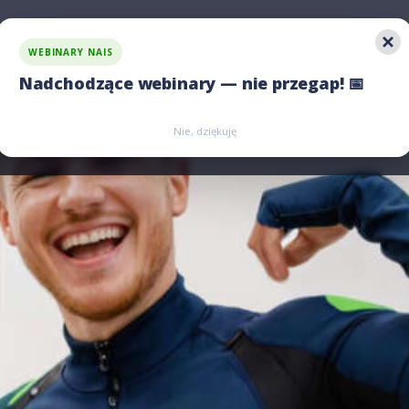
WEBINARY NAIS
 rozwiązania
Jawność wynagrodzeń
Porównaj nas
Nadchodzące webinary — nie przegap! 📅
Zarejestruj się
Zarejestruj się
Nie, dziękuję