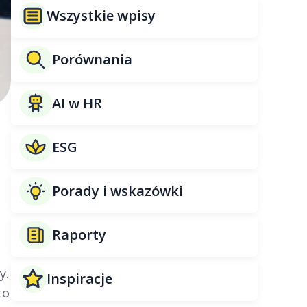
Wszystkie wpisy
Porównania
AI w HR
ESG
Porady i wskazówki
Raporty
y.
Inspiracje
to