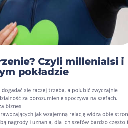
enie? Czyli millenialsi i
nym pokładzie
o dogadać się raczej trzeba, a polubić zwyczajnie
dzialność za porozumienie spoczywa na szefach.
a biznes.
rawdzających jak wzajemną relację widzą obie stron
bą nagrody i uznania, dla ich szefów bardzo często 