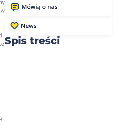
ny
Mówią o nas
aw
News
d
Spis treści
ce
i
e