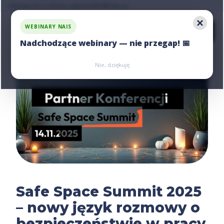
Zapytaj nas o ofertę, napisz:
hello@nais.co
WEBINARY NAIS
Nadchodzące webinary — nie przegap! 📅
Zarejestruj się
Zarejestruj się
Nie, dziękuję
Safe Space Summit 2025
– nowy język rozmowy o
bezpieczeństwie w pracy