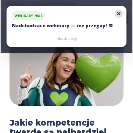
Zapytaj nas o ofertę, napisz:
hello@nais.co
WEBINARY NAIS
Nadchodzące webinary — nie przegap! 📅
Zarejestruj się
Zarejestruj się
Nie, dziękuję
Jakie kompetencje
twarde są najbardziej