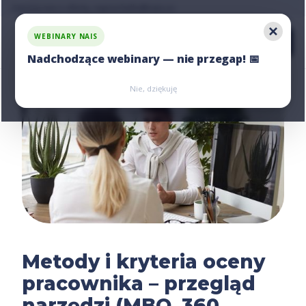
Zapytaj nas o ofertę, napisz:
hello@nais.co
WEBINARY NAIS
Nadchodzące webinary — nie przegap! 📅
Zarejestruj się
Zarejestruj się
Nie, dziękuję
Metody i kryteria oceny
pracownika – przegląd
narzędzi (MBO, 360,