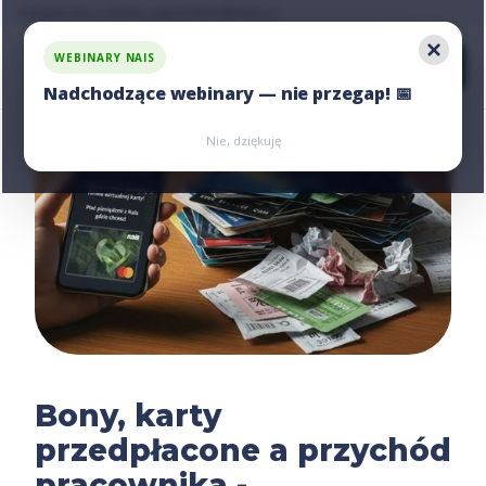
Zapytaj nas o ofertę, napisz:
hello@nais.co
WEBINARY NAIS
Nadchodzące webinary — nie przegap! 📅
Zarejestruj się
Zarejestruj się
Nie, dziękuję
Bony, karty
przedpłacone a przychód
pracownika -